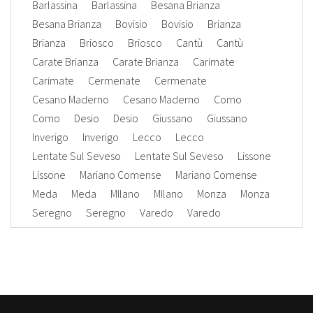
Barlassina
Barlassina
Besana Brianza
Besana Brianza
Bovisio
Bovisio
Brianza
Brianza
Briosco
Briosco
Cantù
Cantù
Carate Brianza
Carate Brianza
Carimate
Carimate
Cermenate
Cermenate
Cesano Maderno
Cesano Maderno
Como
Como
Desio
Desio
Giussano
Giussano
Inverigo
Inverigo
Lecco
Lecco
Lentate Sul Seveso
Lentate Sul Seveso
Lissone
Lissone
Mariano Comense
Mariano Comense
Meda
Meda
MIlano
MIlano
Monza
Monza
Seregno
Seregno
Varedo
Varedo