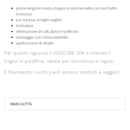
prima vengono messi a bagno in una bacinella con sacchetto
monouso.
poi si passa al taglio unghie
la limatura
eliminazione di calli,duroni e pellicine
massaggio con crema nutriente
applicazione di smalto
Per quanto riguarda il PEDICURE SPA si intende il
bagno in paraffina, ideale per secchezza e ragadi.
E finalmente i vostri piedi saranno morbidi e leggeri!
MARCA
CITTÀ