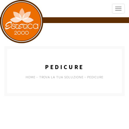
PEDICURE
HOME
-
TROVA LA TUA SOLUZIONE
-
PEDICURE