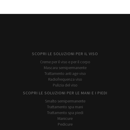
SCOPRI LE SOLUZIONI PER IL VISO
Creme per il viso e per il corpo
Mascara semipermanente
Trattamento anti age viso
Radiofrequenza viso
Pulizia del viso
SCOPRI LE SOLUZIONI PER LE MANI E I PIEDI
Smalto semipermanente
Trattamento spa mani
Trattamento spa piedi
Manicure
Pedicure