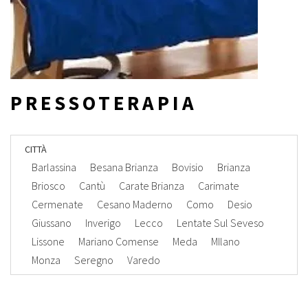
PRESSOTERAPIA
CITTÀ
Barlassina
Besana Brianza
Bovisio
Brianza
Briosco
Cantù
Carate Brianza
Carimate
Cermenate
Cesano Maderno
Como
Desio
Giussano
Inverigo
Lecco
Lentate Sul Seveso
Lissone
Mariano Comense
Meda
MIlano
Monza
Seregno
Varedo