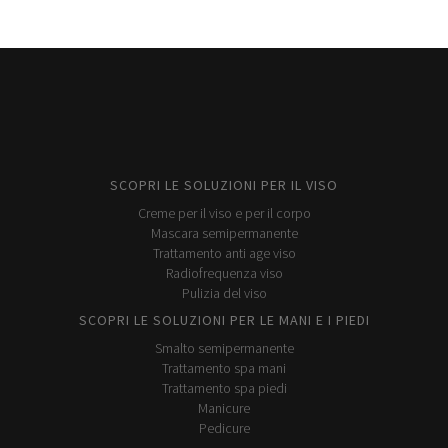
SCOPRI LE SOLUZIONI PER IL VISO
Creme per il viso e per il corpo
Mascara semipermanente
Trattamento anti age viso
Radiofrequenza viso
Pulizia del viso
SCOPRI LE SOLUZIONI PER LE MANI E I PIEDI
Smalto semipermanente
Trattamento spa mani
Trattamento spa piedi
Manicure
Pedicure