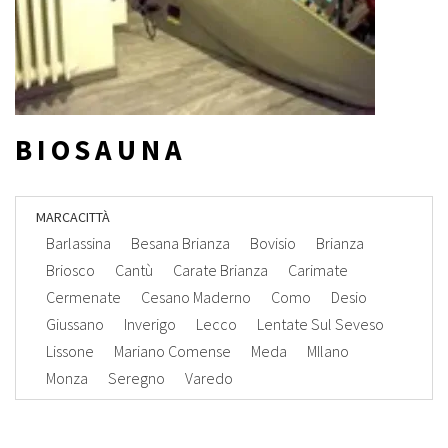
BIOSAUNA
MARCA
CITTÀ
Barlassina
Besana Brianza
Bovisio
Brianza
Briosco
Cantù
Carate Brianza
Carimate
Cermenate
Cesano Maderno
Como
Desio
Giussano
Inverigo
Lecco
Lentate Sul Seveso
Lissone
Mariano Comense
Meda
MIlano
Monza
Seregno
Varedo