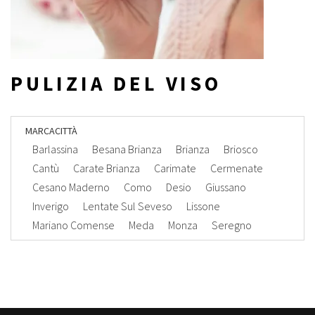
PULIZIA DEL VISO
MARCA
CITTÀ
Barlassina
Besana Brianza
Brianza
Briosco
Cantù
Carate Brianza
Carimate
Cermenate
Cesano Maderno
Como
Desio
Giussano
Inverigo
Lentate Sul Seveso
Lissone
Mariano Comense
Meda
Monza
Seregno