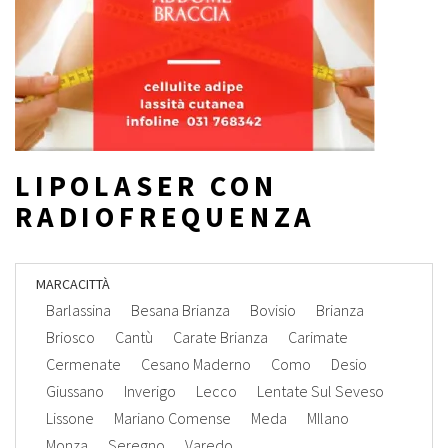
LIPOLASER CON
RADIOFREQUENZA
MARCA
CITTÀ
Barlassina
Besana Brianza
Bovisio
Brianza
Briosco
Cantù
Carate Brianza
Carimate
Cermenate
Cesano Maderno
Como
Desio
Giussano
Inverigo
Lecco
Lentate Sul Seveso
Lissone
Mariano Comense
Meda
MIlano
Monza
Seregno
Varedo