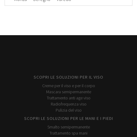
SCOPRI LE SOLUZIONI PER IL VISO
Creme per il viso e per il corpo
Mascara semipermanente
Trattamento anti age viso
Radiofrequenza viso
Pulizia del viso
SCOPRI LE SOLUZIONI PER LE MANI E I PIEDI
Smalto semipermanente
Trattamento spa mani