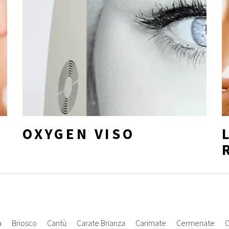
OXYGEN VISO
a
Briosco
Cantù
Carate Brianza
Carimate
Cermenate
C