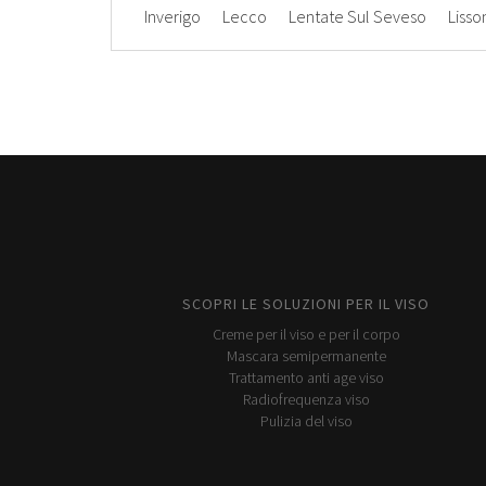
Inverigo
Lecco
Lentate Sul Seveso
Lisso
SCOPRI LE SOLUZIONI PER IL VISO
Creme per il viso e per il corpo
Mascara semipermanente
Trattamento anti age viso
Radiofrequenza viso
Pulizia del viso