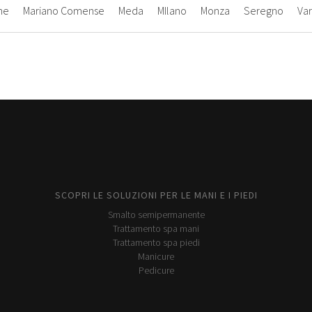
ne
Mariano Comense
Meda
MIlano
Monza
Seregno
Va
SCOPRI LE SOLUZIONI PER LE MANI E I PIEDI
Smalto semipermanente
Trattamento spa mani
Trattamento spa piedi
Manicure
Pedicure