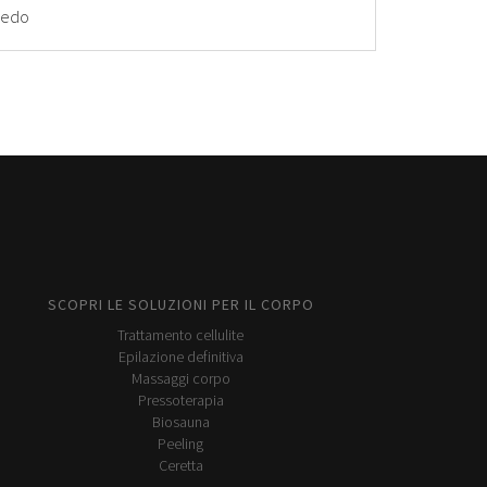
redo
SCOPRI LE SOLUZIONI PER IL CORPO
Trattamento cellulite
Epilazione definitiva
Massaggi corpo
Pressoterapia
Biosauna
Peeling
Ceretta