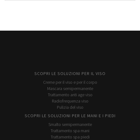
SCOPRI LE SOLUZIONI PER IL VISO
Creme per il viso e per il corpo
Mascara semipermanente
Trattamento anti age viso
Radiofrequenza viso
Pulizia del viso
SCOPRI LE SOLUZIONI PER LE MANI E I PIEDI
Smalto semipermanente
Trattamento spa mani
Trattamento spa piedi