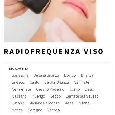
RADIOFREQUENZA VISO
MARCA
CITTÀ
Barlassina
Besana Brianza
Bovisio
Brianza
Briosco
Cantù
Carate Brianza
Carimate
Cermenate
Cesano Maderno
Como
Desio
Giussano
Inverigo
Lecco
Lentate Sul Seveso
Lissone
Mariano Comense
Meda
MIlano
Monza
Seregno
Varedo