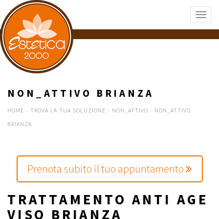
NON_ATTIVO BRIANZA
HOME
-
TROVA LA TUA SOLUZIONE
-
NON_ATTIVO
-
NON_ATTIVO
BRIANZA
Prenota subito il tuo appuntamento
TRATTAMENTO ANTI AGE
VISO BRIANZA