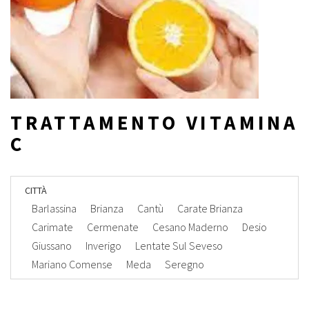
TRATTAMENTO VITAMINA
C
CITTÀ
Barlassina
Brianza
Cantù
Carate Brianza
Carimate
Cermenate
Cesano Maderno
Desio
Giussano
Inverigo
Lentate Sul Seveso
Mariano Comense
Meda
Seregno