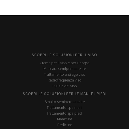
SCOPRI LE SOLUZIONI PER IL VISO
Creme per il viso e per il corpo
Mascara semipermanente
Trattamento anti age viso
Radiofrequenza viso
Pulizia del viso
SCOPRI LE SOLUZIONI PER LE MANI E I PIEDI
Smalto semipermanente
Trattamento spa mani
Trattamento spa piedi
Manicure
Pedicure