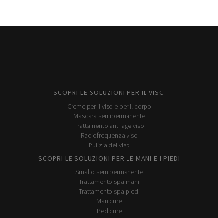
SCOPRI LE SOLUZIONI PER IL VISO
Creme per il viso e per il corpo
Mascara semipermanente
Trattamento anti age viso
Radiofrequenza viso
Pulizia del viso
SCOPRI LE SOLUZIONI PER LE MANI E I PIEDI
Smalto semipermanente
Trattamento spa mani
Trattamento spa piedi
Manicure
Pedicure