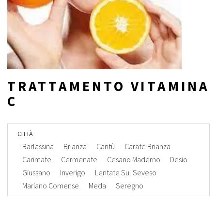
TRATTAMENTO VITAMINA
C
CITTÀ
Barlassina
Brianza
Cantù
Carate Brianza
Carimate
Cermenate
Cesano Maderno
Desio
Giussano
Inverigo
Lentate Sul Seveso
Mariano Comense
Meda
Seregno