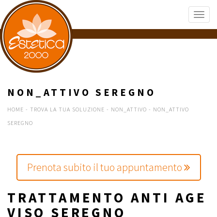
NON_ATTIVO SEREGNO
HOME
-
TROVA LA TUA SOLUZIONE
-
NON_ATTIVO
-
NON_ATTIVO
SEREGNO
Prenota subito il tuo appuntamento
TRATTAMENTO ANTI AGE
VISO SEREGNO