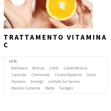
TRATTAMENTO VITAMINA
C
CITTÀ
Barlassina
Brianza
Cantù
Carate Brianza
Carimate
Cermenate
Cesano Maderno
Desio
Giussano
Inverigo
Lentate Sul Seveso
Mariano Comense
Meda
Seregno