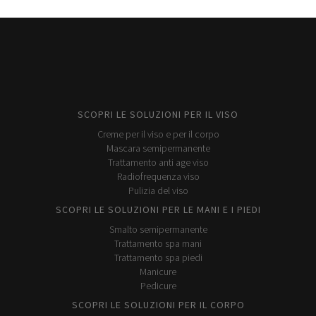
SCOPRI LE SOLUZIONI PER IL VISO
Creme per il viso e per il corpo
Mascara semipermanente
Trattamento anti age viso
Radiofrequenza viso
Pulizia del viso
SCOPRI LE SOLUZIONI PER LE MANI E I PIEDI
Smalto semipermanente
Trattamento spa mani
Trattamento spa piedi
Manicure
Pedicure
SCOPRI LE SOLUZIONI PER IL CORPO